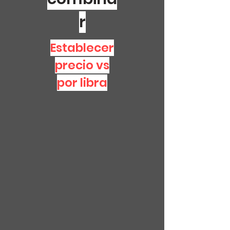
r
Establecer
precio vs
por libra