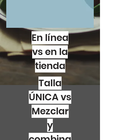
En línea
vs en la
tienda
Talla
ÚNICA vs
Mezclar
y
combina